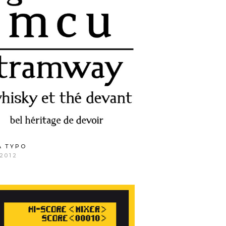
A TYPO
2012